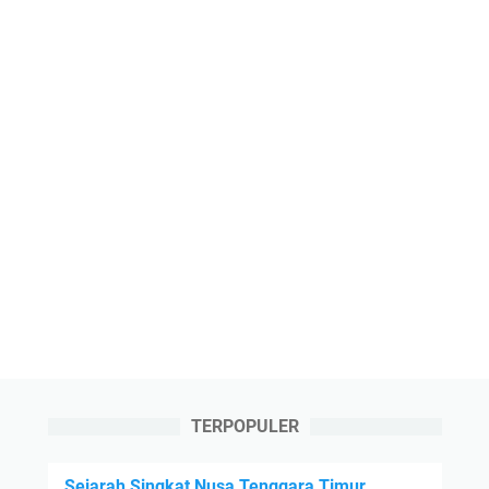
TERPOPULER
Sejarah Singkat Nusa Tenggara Timur,