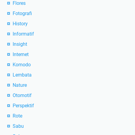
Timur yang Memukau
Ikon Wisata Flores: Sebagai Penjaga
Identitas Nusa Tenggara Timur
LABELS
Adonara
Alor
Beach
Blogger
Culture
Danau
Edukatif
Filosofi