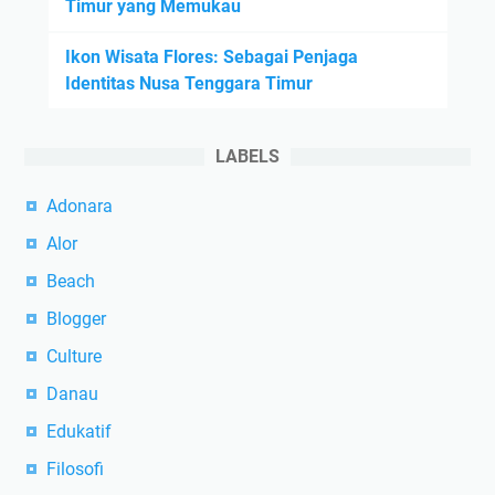
TERPOPULER
Sejarah Singkat Nusa Tenggara Timur,
Provinsi Kepulauan di Indonesia
Daftar Delapan Kabupaten di Pulau Flores
Saat Ini
Mengenal Tarian Adat Khas Flores yang Unik
dan Menarik
Mengenal Lebih Dalam tentang Sejarah dan
Kebudayaan Suku Flores, NTT.
Masyarakat Flores: Karakteristik yang Kuat
dan Identitas yang Unik
Tarian Adat Tradisional dari Nusa Tenggara