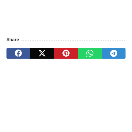
Share
Artikel Terkait
Merangkul Modernitas Tanpa
10 Aturan Merantau: Jalan
Kehilangan Identitas
Sunyi yang Tak Semua Anak
Berani Tempuh